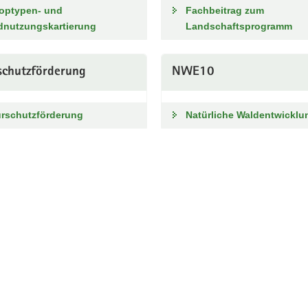
toptypen- und
Fachbeitrag zum
dnutzungskartierung
Landschaftsprogramm
schutzförderung
NWE10
urschutzförderung
Natürliche Waldentwicklu