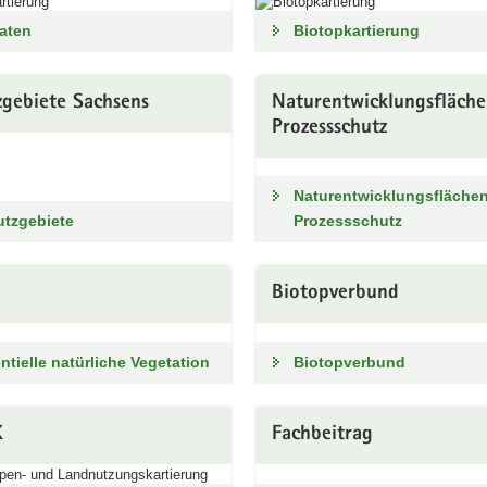
aten
Biotopkartierung
zgebiete Sachsens
Naturentwicklungsfläch
Prozessschutz
Naturentwicklungsflächen
utzgebiete
Prozessschutz
Biotopverbund
ntielle natürliche Vegetation
Biotopverbund
K
Fachbeitrag