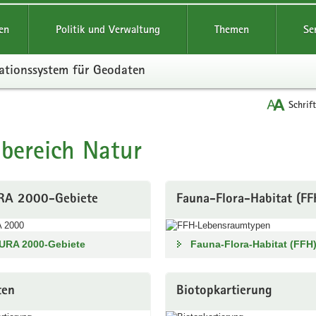
reifende
en
Politik und Verwaltung
Themen
Se
ationssystem für Geodaten
Schrif
bereich Natur
t
A 2000-Gebiete
Fauna-Flora-Habitat (FF
URA 2000-Gebiete
Fauna-Flora-Habitat (FFH
ten
Biotopkartierung