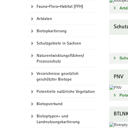
Fauna-Flora-Habitat (FFH)
a
Artd
v
Artdaten
i
g
Schut
Biotopkartierung
a
t
Schutzgebiete in Sachsen
i
o
Naturentwicklungsflächen/
Sch
n
Prozessschutz
Verzeichnisse gesetzlich
PNV
geschützter Biotope
Potentielle natürliche Vegetation
Pote
Biotopverbund
BTLN
Biotoptypen- und
Landnutzungskartierung