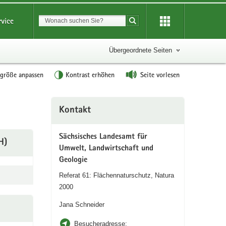
Suchbegriff
rvice
Suche starten
Übergeordnete Seiten
tgröße anpassen
Kontrast erhöhen
Seite vorlesen
Weitere
Kontakt
Information
Sächsisches Landesamt für
H)
Umwelt, Landwirtschaft und
Geologie
)
Referat 61: Flächennaturschutz, Natura
2000
Jana Schneider
Besucheradresse: