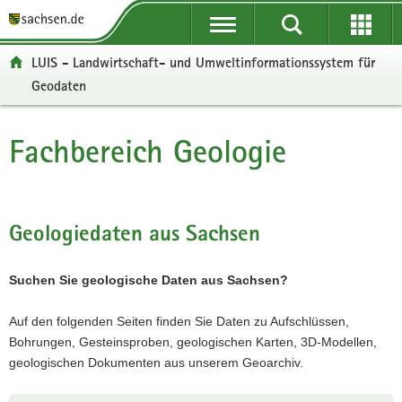
P
P
H
W
F
o
o
a
e
o
r
r
u
i
o
LUIS - Landwirtschaft- und Umweltinformationssystem für
t
t
p
t
t
Geodaten
a
a
t
e
e
l
l
i
r
r
ü
n
n
e
-
Fachbereich Geologie
Hauptinhalt
b
a
h
I
B
e
v
a
n
e
r
i
l
f
r
g
g
t
o
e
Geologiedaten aus Sachsen
r
a
r
i
e
t
m
c
i
i
a
h
Suchen Sie geologische Daten aus Sachsen?
f
o
t
e
n
i
Auf den folgenden Seiten finden Sie Daten zu Aufschlüssen,
n
o
Bohrungen, Gesteinsproben, geologischen Karten, 3D-Modellen,
d
n
geologischen Dokumenten aus unserem Geoarchiv.
e
N