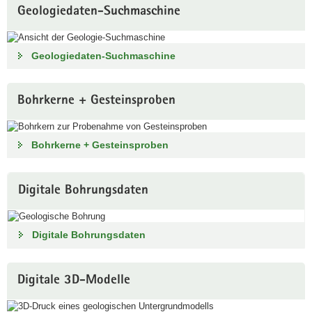
Geologiedaten-Suchmaschine
a
v
i
Geologiedaten-Suchmaschine
g
a
t
Bohrkerne + Gesteinsproben
i
o
n
Bohrkerne + Gesteinsproben
Digitale Bohrungsdaten
Digitale Bohrungsdaten
Digitale 3D-Modelle