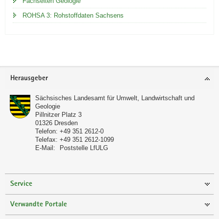
Fachseiten Geologie
ROHSA 3: Rohstoffdaten Sachsens
Footer-
Herausgeber
Bereich
Sächsisches Landesamt für Umwelt, Landwirtschaft und
Geologie
Pillnitzer Platz 3
01326
Dresden
Telefon:
+49 351 2612-0
Telefax:
+49 351 2612-1099
E-Mail:
Poststelle LfULG
Service
Verwandte Portale