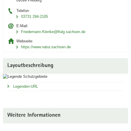
09599 Freiberg
n
Telefon:
d
03731 294-2105
u
n
E-Mail:
Friedemann.Klenke@lfulg.sachsen.de
g
i
Webseite:
n
https://www.natur.sachsen.de
i
D
Layoutbeschreibung
A
Link
öffnet
in
Legenden-URL
neuem
Fenster
Weitere Informationen