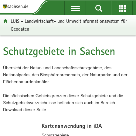
P
P
H
W
F
o
o
a
e
o
r
r
u
i
o
LUIS - Landwirtschaft- und Umweltinformationssystem für
t
t
p
t
t
Geodaten
a
a
t
e
e
l
l
i
r
r
ü
n
n
e
-
Schutzgebiete in Sachsen
Hauptinhalt
b
a
h
I
B
e
v
a
n
e
r
i
l
f
r
Übersicht der Natur- und Landschaftsschutzgebiete, des
g
g
t
o
e
Nationalparks, des Biosphärenreservats, der Naturparke und der
r
a
r
i
Flächennaturdenkmäler.
e
t
m
c
i
i
a
h
Die sächsischen Gebietsgrenzen dieser Schutzgebiete und die
f
o
t
Schutzgebietsverzeichnisse befinden sich auch im Bereich
e
n
i
Download dieser Seite.
n
o
d
n
Kartenanwendung in iDA
e
Schutzgebiete
N