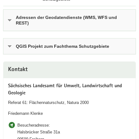
a
z
v
u
Adressen der Geodatendienste (WMS, WFS und
i
REST)
r
g
i
a
n
t
t
QGIS Projekt zum Fachthema Schutzgebiete
i
e
o
r
n
Weitere
a
Kontakt
Information
k
t
Sächsisches Landesamt für Umwelt, Landwirtschaft und
i
Geologie
v
e
Referat 61: Flächennaturschutz, Natura 2000
n
Friedemann Klenke
A
n
Besucheradresse:
w
Halsbrücker Straße 31a
e