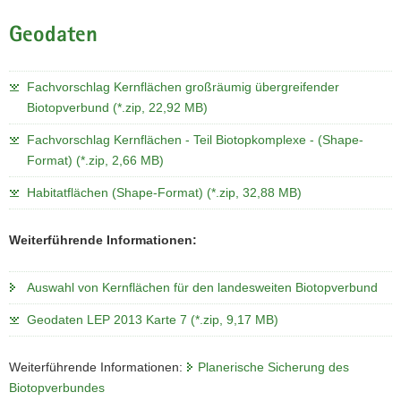
a
Geodaten
v
i
g
Fachvorschlag Kernflächen großräumig übergreifender
a
Biotopverbund (*.zip, 22,92 MB)
t
Fachvorschlag Kernflächen - Teil Biotopkomplexe - (Shape-
i
Format) (*.zip, 2,66 MB)
o
n
Habitatflächen (Shape-Format) (*.zip, 32,88 MB)
Weiterführende Informationen:
Auswahl von Kernflächen für den landesweiten Biotopverbund
Geodaten LEP 2013 Karte 7 (*.zip, 9,17 MB)
Weiterführende Informationen:
Planerische Sicherung des
Biotopverbundes