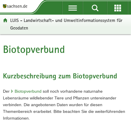
P
P
H
W
F
o
o
a
e
o
r
r
u
i
o
LUIS - Landwirtschaft- und Umweltinformationssystem für
t
t
p
t
t
Geodaten
a
a
t
e
e
l
l
i
r
r
ü
n
n
e
-
Biotopverbund
Hauptinhalt
b
a
h
I
B
e
v
a
n
e
r
i
l
f
r
g
g
t
o
e
Kurzbeschreibung zum Biotopverbund
r
a
r
i
e
t
m
c
i
i
a
h
Der
Biotopverbund
soll noch vorhandene naturnahe
f
o
t
Lebensräume wildlebender Tiere und Pflanzen untereinander
e
n
i
verbinden. Die angebotenen Daten wurden für diesen
n
o
Themenbereich erarbeitet. Bitte beachten Sie die weiterführenden
d
n
Informationen.
e
N