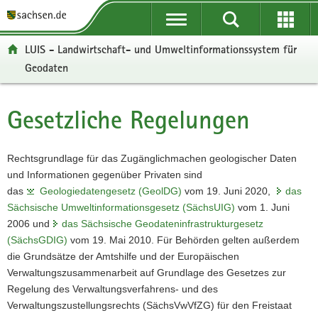
P
P
H
W
F
o
o
a
e
o
r
r
u
i
o
LUIS - Landwirtschaft- und Umweltinformationssystem für
t
t
p
t
t
Geodaten
a
a
t
e
e
l
l
i
r
r
ü
n
n
e
-
Gesetzliche Regelungen
Hauptinhalt
b
a
h
I
B
e
v
a
n
e
r
i
l
f
r
Rechtsgrundlage für das Zugänglichmachen geologischer Daten
g
g
t
o
e
und Informationen gegenüber Privaten sind
r
a
r
i
das
Geologiedatengesetz (GeolDG)
vom 19. Juni 2020,
das
e
t
m
c
Sächsische Umweltinformationsgesetz (SächsUIG)
vom 1. Juni
i
i
a
h
2006 und
das Sächsische Geodateninfrastrukturgesetz
f
o
t
(SächsGDIG)
vom 19. Mai 2010. Für Behörden gelten außerdem
e
n
i
die Grundsätze der Amtshilfe und der Europäischen
n
o
Verwaltungszusammenarbeit auf Grundlage des Gesetzes zur
d
n
Regelung des Verwaltungsverfahrens- und des
e
Verwaltungszustellungsrechts (SächsVwVfZG) für den Freistaat
N