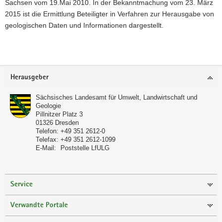
Sachsen vom 19.Mai 2010. In der Bekanntmachung vom 23. März
a
2015 ist die Ermittlung Beteiligter in Verfahren zur Herausgabe von
v
geologischen Daten und Informationen dargestellt.
i
g
Weitere
a
Information
t
Footer-
Herausgeber
i
Bereich
o
Sächsisches Landesamt für Umwelt, Landwirtschaft und
n
Geologie
Pillnitzer Platz 3
01326
Dresden
Telefon:
+49 351 2612-0
Telefax:
+49 351 2612-1099
E-Mail:
Poststelle LfULG
Service
Verwandte Portale