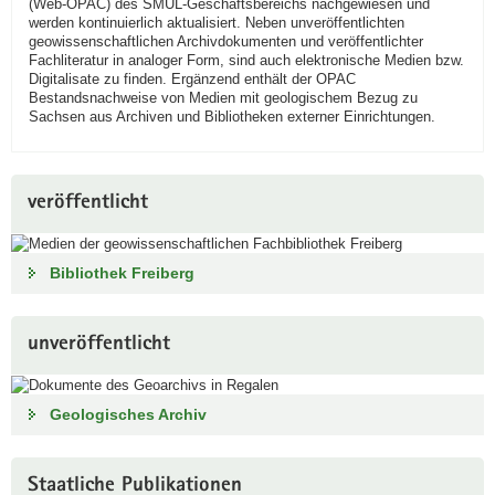
(Web-OPAC) des SMUL-Geschäftsbereichs nachgewiesen und
werden kontinuierlich aktualisiert. Neben unveröffentlichten
a
geowissenschaftlichen Archivdokumenten und veröffentlichter
v
Fachliteratur in analoger Form, sind auch elektronische Medien bzw.
i
Digitalisate zu finden. Ergänzend enthält der OPAC
Bestandsnachweise von Medien mit geologischem Bezug zu
g
Sachsen aus Archiven und Bibliotheken externer Einrichtungen.
a
t
i
o
veröffentlicht
n
Bibliothek Freiberg
unveröffentlicht
Geologisches Archiv
Staatliche Publikationen