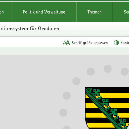
reifende
en
Politik und Verwaltung
Themen
Se
ationssystem für Geodaten
Schriftgröße anpassen
Kont
en
leinstieg
lthemen
wendung
wendung