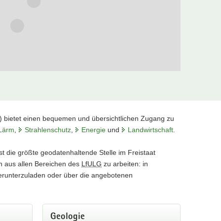
) bietet einen bequemen und übersichtlichen Zugang zu
Lärm
,
Strahlenschutz
,
Energie
und
Landwirtschaft
.
 Metallen sowie von Fluorit und Baryt.
st die größte geodatenhaltende Stelle im Freistaat
n aus allen Bereichen des
LfULG
zu arbeiten: in
 herunterzuladen oder über die angebotenen
Geologie