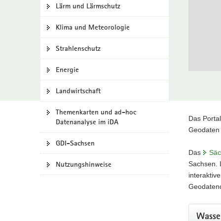
Lärm und Lärmschutz
und Geo-D
a
Kartenan
v
Klima und Meteorologie
und Geo-D
i
Kartenan
g
Strahlenschutz
und Geo-D
a
t
Energie
i
o
Landwirtschaft
Kart
n
Themenkarten und ad-hoc
Hauptinhal
Das Porta
Datenanalyse im iDA
für d
Geodaten 
GDI-Sachsen
mit bek
Das
Säc
Nutzungshinweise
Sachsen. 
zu
interaktiv
Geodatend
Fach
Wasse