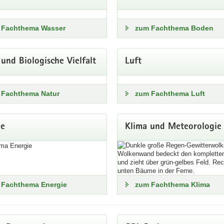
zentrale Online-Plattform für aktuelle und historische 
 Fachthema Wasser
zum Fachthema Boden
uell acht Messnetzen.
und Biologische Vielfalt
Luft
r Kartenanwendung
 Fachthema Natur
zum Fachthema Luft
en zur Grundwasserdynamik
ie
Klima und Meteorologie
asserstichtagsmessung Frühjahr 2022: Grundwasserflurabstand, Hydro
asseroberfläche
rtenanwendung und Geo-Dienste
 Fachthema Energie
zum Fachthema Klima
hsisches Auenprogramm