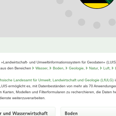
ienste
wendung
ienste
wendung
ienste
e der Mineralisationen
t
l »Landwirtschaft- und Umweltinformationssystem für Geodaten« (LUIS
as Erzgebirge und Vogtland
aus den Bereichen
Wasser
,
Boden
,
Geologie
,
Natur
,
Luft
,
annten gang- und stockförmigen Lagerstätten und Mineralisationen von
hsische Landesamt für Umwelt, Landwirtschaft und Geologie (LfULG)
i
LUIS ermöglicht es, mit Datenbeständen von mehr als 70 Anwendunge
 den Geodaten
en Karten, Modellen und Filterformularen zu recherchieren, die Daten
ienste weiterzuverarbeiten.
informationssystem Meteorologie
r und Wasserwirtschaft
Boden