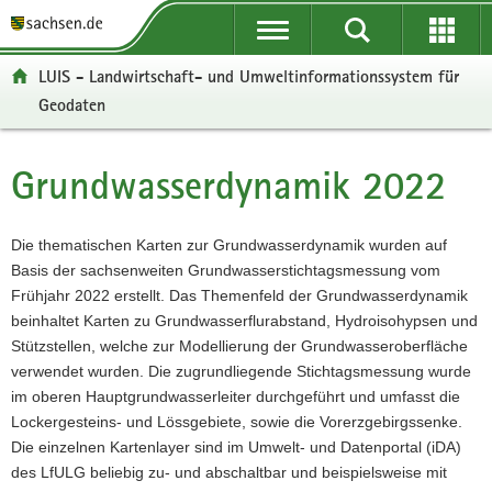
P
P
H
W
F
o
o
a
e
o
r
r
u
i
o
LUIS - Landwirtschaft- und Umweltinformationssystem für
t
t
p
t
t
Geodaten
a
a
t
e
e
l
l
i
r
r
ü
n
n
e
-
Grundwasserdynamik 2022
Hauptinhalt
b
a
h
I
B
e
v
a
n
e
r
i
l
f
r
Die thematischen Karten zur Grundwasserdynamik wurden auf
g
g
t
o
e
Basis der sachsenweiten Grundwasserstichtagsmessung vom
r
a
r
i
Frühjahr 2022 erstellt. Das Themenfeld der Grundwasserdynamik
e
t
m
c
beinhaltet Karten zu Grundwasserflurabstand, Hydroisohypsen und
i
i
a
h
Stützstellen, welche zur Modellierung der Grundwasseroberfläche
f
o
t
verwendet wurden. Die zugrundliegende Stichtagsmessung wurde
e
n
i
im oberen Hauptgrundwasserleiter durchgeführt und umfasst die
n
o
Lockergesteins- und Lössgebiete, sowie die Vorerzgebirgssenke.
d
n
Die einzelnen Kartenlayer sind im Umwelt- und Datenportal (iDA)
e
des LfULG beliebig zu- und abschaltbar und beispielsweise mit
N