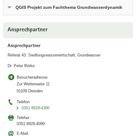
k
QGIS Projekt zum Fachthema Grundwasserdynamik
t
i
Weitere
v
Ansprechpartner
Information
e
n
Ansprechpartner
A
n
Referat 43: Siedlungswasserwirtschaft, Grundwasser
w
Dr. Peter Börke
e
n
Besucheradresse:
d
Zur Wetterwarte 11
u
01109 Dresden
n
Telefon:
g
0351 8928-4300
i
n
Telefax:
0351 8928-4099
i
D
E-Mail: