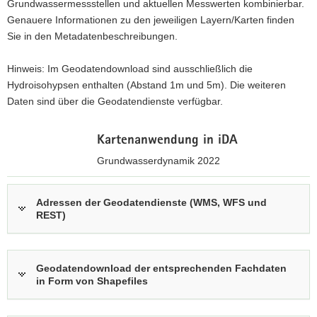
Grundwassermessstellen und aktuellen Messwerten kombinierbar.
a
Genauere Informationen zu den jeweiligen Layern/Karten finden
v
Sie in den Metadatenbeschreibungen.
i
g
Hinweis: Im Geodatendownload sind ausschließlich die
a
Hydroisohypsen enthalten (Abstand 1m und 5m). Die weiteren
t
Daten sind über die Geodatendienste verfügbar.
i
o
Kartenanwendung in iDA
n
Grundwasserdynamik 2022
z
u
Adressen der Geodatendienste (WMS, WFS und
REST)
r
i
n
t
Geodatendownload der entsprechenden Fachdaten
e
in Form von Shapefiles
r
a