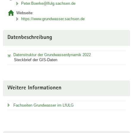
A
Peter.Boerke@lfulg.sachsen.de
Link
Webseite:
öffnet
https://www.grundwasser.sachsen.de
sich in
neuem
Fenster
Datenbeschreibung
Datenstruktur der Grundwasserdynamik 2022
Steckbrief der GIS-Daten
Weitere Informationen
Fachseiten Grundwasser im LfULG