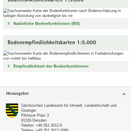
Bodenfunktionenkarten 1:5.000
Natürliche Bodenfunktionen (BS)
Bodenempfindlichkeitskarten 1:5.000
Empfindlichkeit der Bodenfunktionen
Footer-
Herausgeber
Bereich
Sächsisches Landesamt für Umwelt, Landwirtschaft und
Geologie
Pillnitzer Platz 3
01326
Dresden
Telefon:
+49 351 2612-0
Telefax:
+49 351 2612-1099