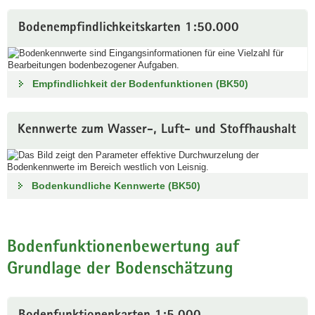
a
Bodenempfindlichkeitskarten 1:50.000
v
i
g
a
Empfindlichkeit der Bodenfunktionen (BK50)
t
i
o
Kennwerte zum Wasser-, Luft- und Stoffhaushalt
n
Bodenkundliche Kennwerte (BK50)
Bodenfunktionenbewertung auf
Grundlage der Bodenschätzung