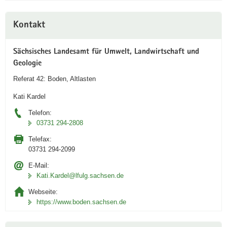
v
Weitere
e
Kontakt
Information
n
A
Sächsisches Landesamt für Umwelt, Landwirtschaft und
n
Geologie
w
Referat 42: Boden, Altlasten
e
n
Kati Kardel
d
Telefon:
u
03731 294-2808
n
g
Telefax:
i
03731 294-2099
n
E-Mail:
i
Kati.Kardel@lfulg.sachsen.de
D
Webseite:
A
https://www.boden.sachsen.de
Link
öffnet