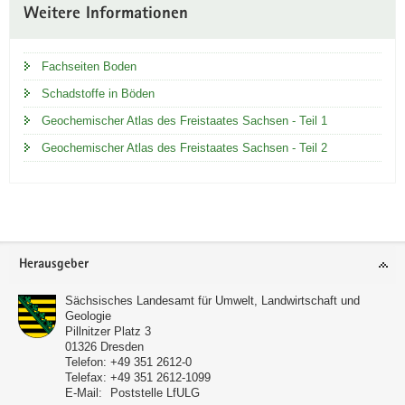
sich in
Weitere Informationen
neuem
Fenster
Fachseiten Boden
Schadstoffe in Böden
Geochemischer Atlas des Freistaates Sachsen - Teil 1
Geochemischer Atlas des Freistaates Sachsen - Teil 2
Footer-
Herausgeber
Bereich
Sächsisches Landesamt für Umwelt, Landwirtschaft und
Geologie
Pillnitzer Platz 3
01326
Dresden
Telefon:
+49 351 2612-0
Telefax:
+49 351 2612-1099
E-Mail:
Poststelle LfULG