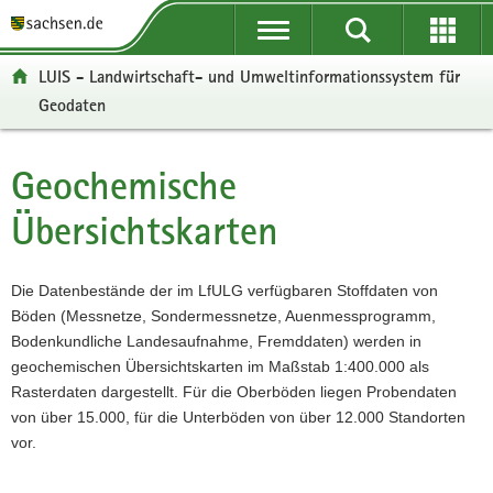
P
P
H
W
F
o
o
a
e
o
r
r
u
i
o
LUIS - Landwirtschaft- und Umweltinformationssystem für
t
t
p
t
t
Geodaten
a
a
t
e
e
l
l
i
r
r
ü
n
n
e
-
Geochemische
Hauptinhalt
b
a
h
I
B
e
v
a
n
e
Übersichtskarten
r
i
l
f
r
g
g
t
o
e
r
a
r
i
Die Datenbestände der im LfULG verfügbaren Stoffdaten von
e
t
m
c
Böden (Messnetze, Sondermessnetze, Auenmessprogramm,
i
i
a
h
Bodenkundliche Landesaufnahme, Fremddaten) werden in
f
o
t
geochemischen Übersichtskarten im Maßstab 1:400.000 als
e
n
i
Rasterdaten dargestellt. Für die Oberböden liegen Probendaten
n
o
von über 15.000, für die Unterböden von über 12.000 Standorten
d
n
vor.
e
N