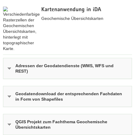
a
Kartenanwendung in iDA
v
Geochemische Übersichtskarten
i
g
a
t
i
o
z
n
u
Adressen der Geodatendienste (WMS, WFS und
REST)
r
i
n
t
Geodatendownload der entsprechenden Fachdaten
e
in Form von Shapefiles
r
a
k
QGIS Projekt zum Fachthema Geochemische
t
Übersichtskarten
i