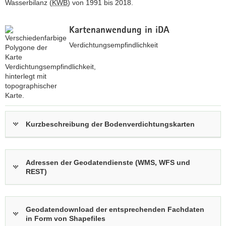
Wasserbilanz (
KWB
) von 1991 bis 2018.
a
v
Kartenanwendung in iDA
i
Verdichtungsempfindlichkeit
g
a
t
i
o
n
z
u
Kurzbeschreibung der Bodenverdichtungskarten
r
i
n
Adressen der Geodatendienste (WMS, WFS und
t
REST)
e
r
a
Geodatendownload der entsprechenden Fachdaten
k
in Form von Shapefiles