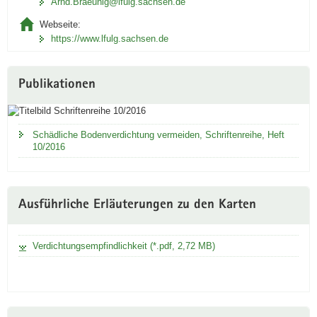
Arnd.Braeunig­@lfulg.sachsen.de
öffnet
sich in
Webseite:
neuem
https://www.lfulg.sachsen.de
Fenster
Publikationen
Schädliche Bodenverdichtung vermeiden, Schriftenreihe, Heft
10/2016
Ausführliche Erläuterungen zu den Karten
Verdichtungsempfindlichkeit (*.pdf, 2,72 MB)