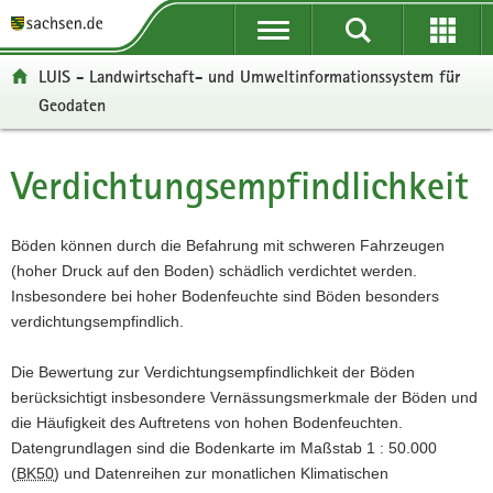
P
P
H
W
F
o
o
a
e
o
r
r
u
i
o
LUIS - Landwirtschaft- und Umweltinformationssystem für
t
t
p
t
t
Geodaten
a
a
t
e
e
l
l
i
r
r
ü
n
n
e
-
Verdichtungsempfindlichkeit
Hauptinhalt
b
a
h
I
B
e
v
a
n
e
r
i
l
f
r
Böden können durch die Befahrung mit schweren Fahrzeugen
g
g
t
o
e
(hoher Druck auf den Boden) schädlich verdichtet werden.
r
a
r
i
Insbesondere bei hoher Bodenfeuchte sind Böden besonders
e
t
m
c
verdichtungsempfindlich.
i
i
a
h
f
o
t
Die Bewertung zur Verdichtungsempfindlichkeit der Böden
e
n
i
berücksichtigt insbesondere Vernässungsmerkmale der Böden und
n
o
die Häufigkeit des Auftretens von hohen Bodenfeuchten.
d
n
Datengrundlagen sind die Bodenkarte im Maßstab 1 : 50.000
e
(
BK50
) und Datenreihen zur monatlichen Klimatischen
N