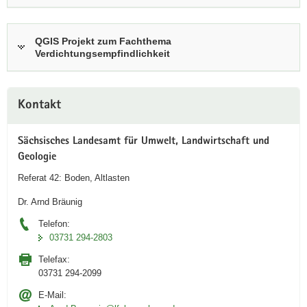
t
i
v
QGIS Projekt zum Fachthema
e
Verdichtungsempfindlichkeit
n
A
Weitere
n
Kontakt
Information
w
e
Sächsisches Landesamt für Umwelt, Landwirtschaft und
n
Geologie
d
u
Referat 42: Boden, Altlasten
n
Dr. Arnd Bräunig
g
i
Telefon:
n
03731 294-2803
i
Telefax:
D
03731 294-2099
A
E-Mail:
Link