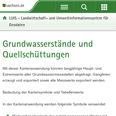
P
P
H
W
F
o
o
a
e
o
r
r
u
i
o
LUIS - Landwirtschaft- und Umweltinformationssystem für
t
t
p
t
t
Geodaten
a
a
t
e
e
l
l
i
r
r
ü
n
n
e
-
Grundwasserstände und
Hauptinhalt
b
a
h
I
B
e
v
a
n
e
Quellschüttungen
r
i
l
f
r
g
g
t
o
e
r
a
r
i
Mit dieser Kartenanwendung können langjährige Haupt- und
e
t
m
c
Extremwerte aller Grundwassermessstellen abgefragt, Ganglinien
i
i
a
h
erzeugt und exportiert sowie alle Messwerte exportiert werden.
f
o
t
e
n
i
Bedeutung der Kartensymbole und Tabellenwerte.
n
o
d
n
In der Kartenanwendung werden folgende Symbole verwendet:
e
N