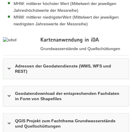
MHW: mittlerer höchster Wert (Mittelwert der jeweiligen
Jahreshöchstwerte der Messreihe)
MNW: mittlerer niedrigsterWert (Mittelwert der jeweiligen
niedrigsten Jahreswerte der Messreihe)
Kartenanwendung in iDA
Grundwasserstände und Quellschüttungen
z
u
Adressen der Geodatendienste (WMS, WFS und
REST)
r
i
n
t
Geodatendownload der entsprechenden Fachdaten
e
in Form von Shapefiles
r
a
k
QGIS Projekt zum Fachthema Grundwasserstände
t
und Quellschüttungen