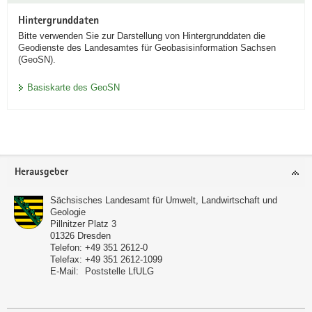
Hintergrunddaten
Bitte verwenden Sie zur Darstellung von Hintergrunddaten die
Geodienste des Landesamtes für Geobasisinformation Sachsen
(GeoSN).
Basiskarte des GeoSN
Footer-
Herausgeber
Bereich
Sächsisches Landesamt für Umwelt, Landwirtschaft und
Geologie
Pillnitzer Platz 3
01326
Dresden
Telefon:
+49 351 2612-0
Telefax:
+49 351 2612-1099
E-Mail:
Poststelle LfULG