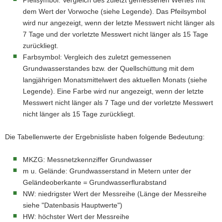
Pfeilsymbol: Vergleich des zuletzt gemessenen Wertes mit
a
dem Wert der Vorwoche (siehe Legende). Das Pfeilsymbol
v
wird nur angezeigt, wenn der letzte Messwert nicht länger als
i
7 Tage und der vorletzte Messwert nicht länger als 15 Tage
g
zurückliegt.
a
Farbsymbol: Vergleich des zuletzt gemessenen
t
Grundwasserstandes bzw. der Quellschüttung mit dem
i
langjährigen Monatsmittelwert des aktuellen Monats (siehe
o
Legende). Eine Farbe wird nur angezeigt, wenn der letzte
n
Messwert nicht länger als 7 Tage und der vorletzte Messwert
nicht länger als 15 Tage zurückliegt.
Die Tabellenwerte der Ergebnisliste haben folgende Bedeutung:
MKZG: Messnetzkennziffer Grundwasser
m u. Gelände: Grundwasserstand in Metern unter der
Geländeoberkante = Grundwasserflurabstand
NW: niedrigster Wert der Messreihe (Länge der Messreihe
siehe "Datenbasis Hauptwerte")
HW: höchster Wert der Messreihe