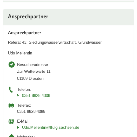
i
v
Weitere
e
Ansprechpartner
Information
n
A
Ansprechpartner
n
Referat 43: Siedlungswasserwirtschaft, Grundwasser
w
e
Udo Mellentin
n
d
Besucheradresse:
u
Zur Wetterwarte 11
n
01109 Dresden
g
Telefon:
i
0351 8928-4309
n
Telefax:
i
0351 8928-4099
D
A
E-Mail:
Link
Udo.Mellentin@lfulg.sachsen.de
öffnet