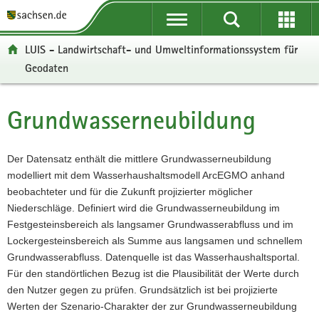
P
P
H
W
F
o
o
a
e
o
r
r
u
i
o
LUIS - Landwirtschaft- und Umweltinformationssystem für
t
t
p
t
t
Geodaten
a
a
t
e
e
l
l
i
r
r
ü
n
n
e
-
Grundwasserneubildung
Hauptinhalt
b
a
h
I
B
e
v
a
n
e
r
i
l
f
r
Der Datensatz enthält die mittlere Grundwasserneubildung
g
g
t
o
e
modelliert mit dem Wasserhaushaltsmodell ArcEGMO anhand
r
a
r
i
beobachteter und für die Zukunft projizierter möglicher
e
t
m
c
Niederschläge. Definiert wird die Grundwasserneubildung im
i
i
a
h
Festgesteinsbereich als langsamer Grundwasserabfluss und im
f
o
t
Lockergesteinsbereich als Summe aus langsamen und schnellem
e
n
i
Grundwasserabfluss. Datenquelle ist das Wasserhaushaltsportal.
n
o
Für den standörtlichen Bezug ist die Plausibilität der Werte durch
d
n
den Nutzer gegen zu prüfen. Grundsätzlich ist bei projizierte
e
Werten der Szenario-Charakter der zur Grundwasserneubildung
N