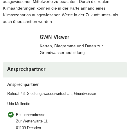
ausgewiesenen Mittelwerte zu beachten. Durch die realen
a
Klimaänderungen können die in der Karte anhand eines
v
Klimaszenarios ausgewiesenen Werte in der Zukunft unter- als
i
auch überschritten werden.
g
a
GWN Viewer
t
Karten, Diagramme und Daten zur
i
Grundwasserneubildung
o
n
Z
Weitere
u
Ansprechpartner
Information
r
i
Ansprechpartner
n
Referat 43: Siedlungswasserwirtschaft, Grundwasser
t
e
Udo Mellentin
r
Besucheradresse:
a
Zur Wetterwarte 11
k
01109 Dresden
t