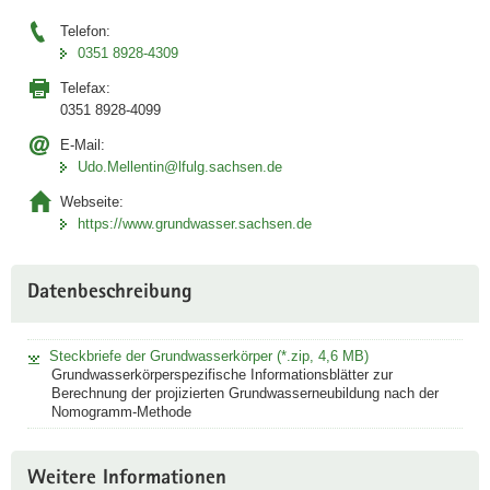
i
Telefon:
v
0351 8928-4309
e
Telefax:
n
0351 8928-4099
A
n
E-Mail:
Udo.Mellentin@lfulg.sachsen.de
w
e
Webseite:
n
https://www.grundwasser.sachsen.de
d
u
Datenbeschreibung
n
g
Link
Steckbriefe der Grundwasserkörper (*.zip, 4,6 MB)
öffnet
Grundwasserkörperspezifische Informationsblätter zur
sich in
Berechnung der projizierten Grundwasserneubildung nach der
Nomogramm-Methode
neuem
Fenster
Weitere Informationen