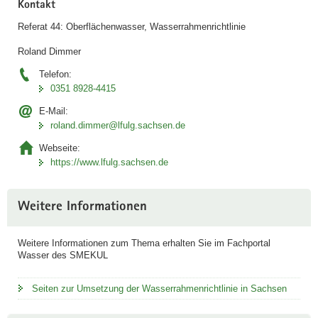
Kontakt
n
Referat 44: Oberflächenwasser, Wasserrahmenrichtlinie
d
u
Roland Dimmer
n
Telefon:
g
0351 8928-4415
i
n
E-Mail:
i
roland.dimmer@lfulg.sachsen.de
D
Webseite:
A
https://www.lfulg.sachsen.de
Link
öffnet
sich in
Weitere Informationen
neuem
Fenster
Weitere Informationen zum Thema erhalten Sie im Fachportal
Wasser des SMEKUL
Seiten zur Umsetzung der Wasserrahmenrichtlinie in Sachsen