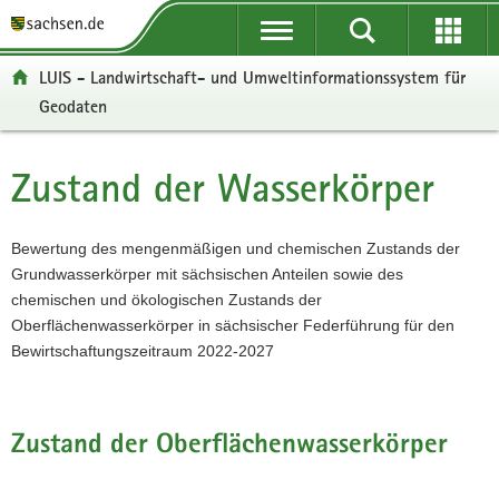
P
P
H
W
F
o
o
a
e
o
r
r
u
i
o
LUIS - Landwirtschaft- und Umweltinformationssystem für
t
t
p
t
t
Geodaten
a
a
t
e
e
l
l
i
r
r
ü
n
n
e
-
Zustand der Wasserkörper
Hauptinhalt
b
a
h
I
B
e
v
a
n
e
r
i
l
f
r
Bewertung des mengenmäßigen und chemischen Zustands der
g
g
t
o
e
Grundwasserkörper mit sächsischen Anteilen sowie des
r
a
r
i
chemischen und ökologischen Zustands der
e
t
m
c
Oberflächenwasserkörper in sächsischer Federführung für den
i
i
a
h
Bewirtschaftungszeitraum 2022-2027
f
o
t
e
n
i
n
o
Zustand der Oberflächenwasserkörper
d
n
e
N