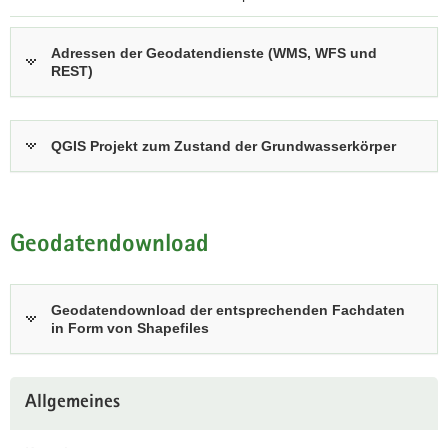
n
z
w
u
Adressen der Geodatendienste (WMS, WFS und
e
REST)
r
n
i
d
n
u
t
QGIS Projekt zum Zustand der Grundwasserkörper
n
e
g
r
i
a
n
k
Geodatendownload
i
t
D
i
A
v
Geodatendownload der entsprechenden Fachdaten
Link
e
in Form von Shapefiles
öffnet
n
sich in
A
neuem
Weitere
n
Fenster
Allgemeines
Information
w
e