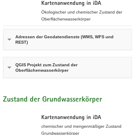
Kartenanwendung in iDA
a
Ökologischer und chemischer Zustand der
v
Oberflächenwasserkörper
i
g
z
a
u
Adressen der Geodatendienste (WMS, WFS und
t
REST)
r
i
i
o
n
n
t
QGIS Projekt zum Zustand der
e
Oberflächenwasserkörper
r
a
k
t
Zustand der Grundwasserkörper
i
v
Kartenanwendung in iDA
e
n
chemischer und mengenmäßiger Zustand
A
Grundwasserkörper