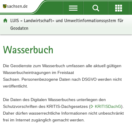
P
P
H
W
F
o
o
a
e
o
r
r
u
i
o
LUIS - Landwirtschaft- und Umweltinformationssystem für
t
t
p
t
t
Geodaten
a
a
t
e
e
l
l
i
r
r
ü
n
n
e
-
Wasserbuch
Hauptinhalt
b
a
h
I
B
e
v
a
n
e
r
i
l
f
r
Die Geodienste zum Wasserbuch umfassen alle aktuell gültigen
g
g
t
o
e
Wasserbucheintragungen im Freistaat
r
a
r
i
Sachsen. Personenbezogene Daten nach DSGVO werden nicht
e
t
m
c
veröffentlicht.
i
i
a
h
f
o
t
Die Daten des Digitalen Wasserbuches unterliegen den
e
n
i
Schutzvorschriften des KRITIS-Dachgesetzes (
KRITISDachG
).
n
o
Daher dürfen wasserrechtliche Informationen nicht unbeschränkt
d
n
frei im Internet zugänglich gemacht werden.
e
N