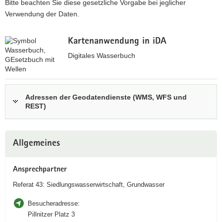
Bitte beachten Sie diese gesetzliche Vorgabe bei jeglicher
a
Verwendung der Daten.
v
i
Kartenanwendung in iDA
g
Digitales Wasserbuch
a
t
i
z
o
u
Adressen der Geodatendienste (WMS, WFS und
n
REST)
r
i
n
Weitere
t
Allgemeines
Information
e
r
Ansprechpartner
a
Referat 43: Siedlungswasserwirtschaft, Grundwasser
k
t
Besucheradresse:
i
Pillnitzer Platz 3
v