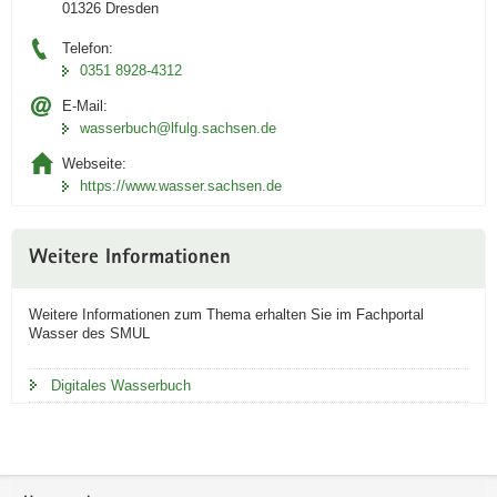
01326 Dresden
e
n
Telefon:
0351 8928-4312
A
n
E-Mail:
w
wasserbuch@lfulg.sachsen.de
e
Webseite:
n
https://www.wasser.sachsen.de
d
u
n
Weitere Informationen
g
i
Weitere Informationen zum Thema erhalten Sie im Fachportal
n
Wasser des SMUL
i
D
Digitales Wasserbuch
A
Link
öffnet
sich in
Footer-